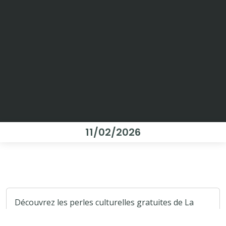
11/02/2026
Découvrez les perles culturelles gratuites de La
Rochelle : musées, galeries, jardins et patrimoine